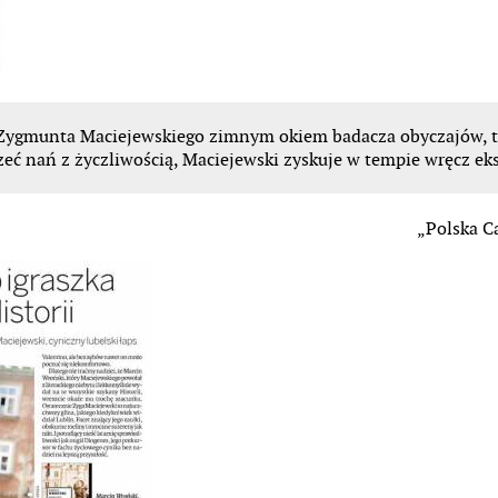
Zygmunta Maciejewskiego zimnym okiem badacza obyczajów, to
trzeć nań z życzliwością, Maciejewski zyskuje w tempie wręcz
ek
„Polska C