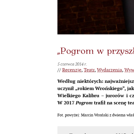
„Pogrom w przyszł
5 czerwca 2014 r.
//
Recenzje
,
Teatr
,
Wydarzenia
,
Wyw
Według niektórych: najważniejsz
uczynił „rokiem Wrońskiego”
, ja
Wielkiego Kalibru – jurorów i c
W 2017
trafił na scenę te
Pogrom
Fot. powyżej: Marcin Wroński z dwiema właś