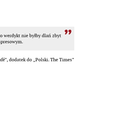
 werdykt nie byłby dlań zbyt
spresowym.
afé”, dodatek do „Polski. The Times”