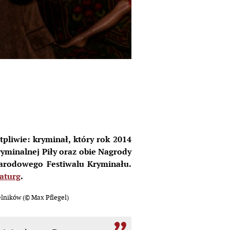
tpliwie:
kryminał, który rok 2014
Kryminalnej Piły oraz obie Nagrody
ynarodowego Festiwalu Kryminału.
aturg
.
lników (
©
Max Pflegel)