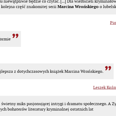
 niewątpliwie będzie co czytać. [...] Dla wielbicieli kryminał
, kolejna część znakomitej serii
Marcina Wrońskiego
o lubels
Pio
formie
jlepsza z dotychczasowych książek Marcina Wrońskiego.
Leszek Koźm
o świetny miks pasjonującej intrygi i dramatu społecznego. A 
ych bohaterów literatury kryminalnej ostatnich
lat