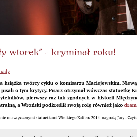
y wtorek” - kryminał roku!
iady
a książka twórcy cyklu o komisarzu Maciejewskim. Niewą
k pisali o tym krytycy. Pisarz otrzymał wówczas statuetkę 
zytelników, pierwszy raz tak zgodnych w historii Międz
atralną, a Wroński podkreślił swoją rolę również jako
dram
nie mu wręczonymi statuetkami Wielkiego Kalibru 2014: nagrodą Jury i Czyte