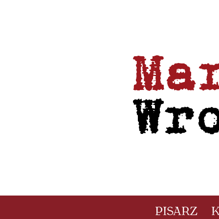
PISARZ
K