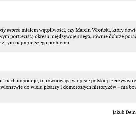
miałem wątpliwości, czy Marcin Wroński, który dowi
zły wtorek
kawym portrecistą okresu międzywojennego, równie dobrze porad
iał z tym najmniejszego
problemu
eściach imponuje, to równowaga w opisie polskiej rzeczywistoś
ciwieństwie do wielu pisarzy i domorosłych historyków – ma b
Jakub Dem