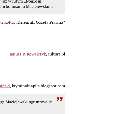
ów już w lutym
„Pogrom
kim komisarzu Maciejewskim.
tr Kofta
, „Dziennik. Gazeta Prawna”
Janusz R. Kowalczyk
, culture.pl
iński
, kryminalnapila.blogspot.com
Zyga Maciejewski ugruntowuje